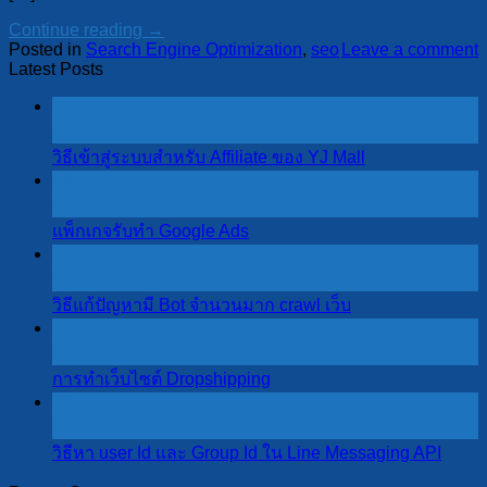
Continue reading
→
Posted in
Search Engine Optimization
,
seo
Leave a comment
Latest Posts
14
ก.ค.
วิธีเข้าสู่ระบบสำหรับ Affiliate ของ YJ Mall
04
พ.ค.
แพ็กเกจรับทำ Google Ads
19
มี.ค.
วิธีแก้ปัญหามี Bot จำนวนมาก crawl เว็บ
17
มี.ค.
การทำเว็บไซต์ Dropshipping
14
มี.ค.
วิธีหา user Id และ Group Id ใน Line Messaging API