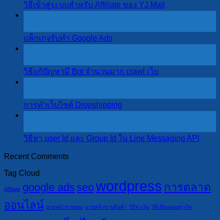
วิธีเข้าสู่ระบบสำหรับ Affiliate ของ YJ Mall
04
พ.ค.
แพ็กเกจรับทำ Google Ads
19
มี.ค.
วิธีแก้ปัญหามี Bot จำนวนมาก crawl เว็บ
17
มี.ค.
การทำเว็บไซต์ Dropshipping
14
มี.ค.
วิธีหา user Id และ Group Id ใน Line Messaging API
Recent Comments
Tag Cloud
wordpress
google ads
seo
การตลาด
Affiliate
ออนไลน์
นายหน้าขายของ
นายหน้าขายสินค้า
วิธีหาเงิน
วิธีเขียนแผนธุรกิจ