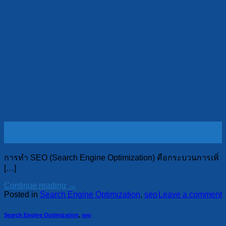
31
ม.ค.
การทำ SEO (Search Engine Optimization) คือกระบวนการเพิ่
[…]
Continue reading
→
Posted in
Search Engine Optimization
,
seo
Leave a comment
Search Engine Optimization
,
seo