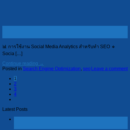
30
ม.ค.
📊 การใช้งาน Social Media Analytics สำหรับทำ SEO 🔹
Socia […]
Continue reading
→
Posted in
Search Engine Optimization
,
seo
Leave a comment
1
2
3
4
Latest Posts
14
ก.ค.