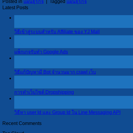
Posted in
แผนธุรกิจ
|
Tagged
แผนธุรกิจ
Latest Posts
14
ก.ค.
วิธีเข้าสู่ระบบสำหรับ Affiliate ของ YJ Mall
04
พ.ค.
แพ็กเกจรับทำ Google Ads
19
มี.ค.
วิธีแก้ปัญหามี Bot จำนวนมาก crawl เว็บ
17
มี.ค.
การทำเว็บไซต์ Dropshipping
14
มี.ค.
วิธีหา user Id และ Group Id ใน Line Messaging API
Recent Comments