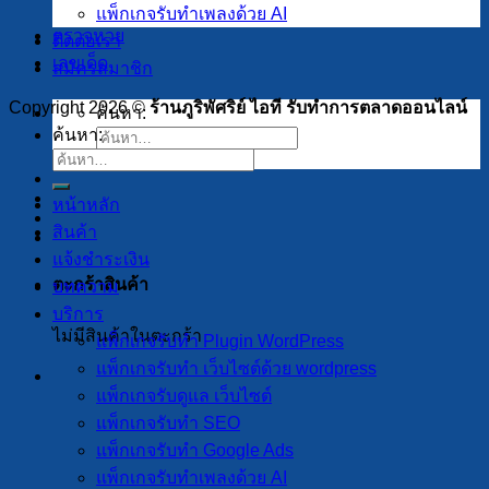
แพ็กเกจรับทำเพลงด้วย AI
ตรวจหวย
ติดต่อเรา
เลขเด็ด
สมัครสมาชิก
Copyright 2026 ©
ร้านภูริพัศริย์ ไอที รับทำการตลาดออนไลน์
ค้นหา:
ค้นหา:
หน้าหลัก
สินค้า
แจ้งชำระเงิน
ตะกร้าสินค้า
บทความ
บริการ
ไม่มีสินค้าในตะกร้า
แพ็กเกจรับทำ Plugin WordPress
แพ็กเกจรับทำ เว็บไซต์ด้วย wordpress
แพ็กเกจรับดูแล เว็บไซต์
แพ็กเกจรับทำ SEO
แพ็กเกจรับทำ Google Ads
แพ็กเกจรับทำเพลงด้วย AI