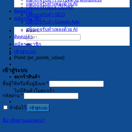
แพ็กเกจรับทำเพลงด้วย AI
แพ็กเกจรับดูแล เว็บไซต์
ติดต่อเรา
แพ็กเกจรับทำ SEO
สมัครสมาชิก
แพ็กเกจรับทำ Google Ads
แพ็กเกจรับทำเพลงด้วย AI
ค้นหา:
ติดต่อเรา
สมัครสมาชิก
เข้าสู่ระบบ
Point: [wr_points_value]
เข้าสู่ระบบ
ตะกร้าสินค้า
ชื่อผู้ใช้หรือที่อยู่อีเมล
*
ไม่มีสินค้าในตะกร้า
รหัสผ่าน
*
จำฉันไว้
เข้าสู่ระบบ
ลืมรหัสผ่านของคุณ?