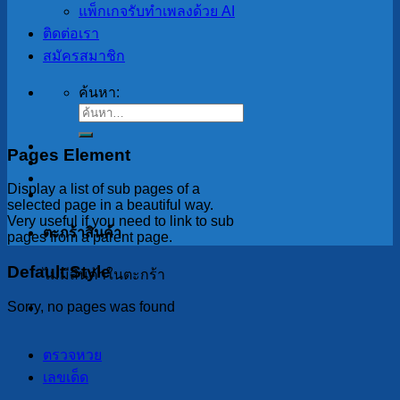
แพ็กเกจรับทำเพลงด้วย AI
ติดต่อเรา
สมัครสมาชิก
ค้นหา:
Pages Element
Display a list of sub pages of a
selected page in a beautiful way.
Very useful if you need to link to sub
ตะกร้าสินค้า
pages from a parent page.
Default Style
ไม่มีสินค้าในตะกร้า
Sorry, no pages was found
ตรวจหวย
เลขเด็ด