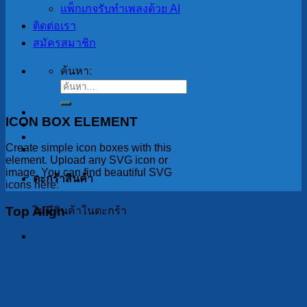
แพ็กเกจรับทำเพลงด้วย AI
ติดต่อเรา
สมัครสมาชิก
ค้นหา:
ICON BOX ELEMENT
Create simple icon boxes with this
element. Upload any SVG icon or
image. You can find beautiful SVG
ตะกร้าสินค้า
icons here:
Top Align
ไม่มีสินค้าในตะกร้า