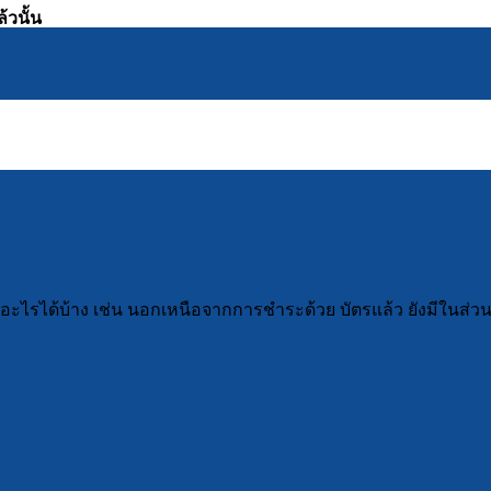
้วนั้น
รได้บ้าง เช่น นอกเหนือจากการชำระด้วย บัตรแล้ว ยังมีในส่วน