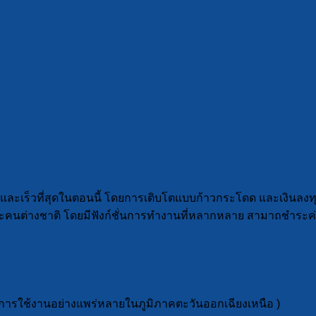
และเร็วที่สุดในตอนนี้ โดยการเติบโตแบบก้าวกระโดด และเงินลงท
นต่างชาติ โดยมีฟังก์ชั่นการทำงานที่หลากหลาย สามาถชำระค่า
่มีการใช้งานอย่างแพร่หลายในภูมิภาคตะวันออกเฉียงเหนือ )