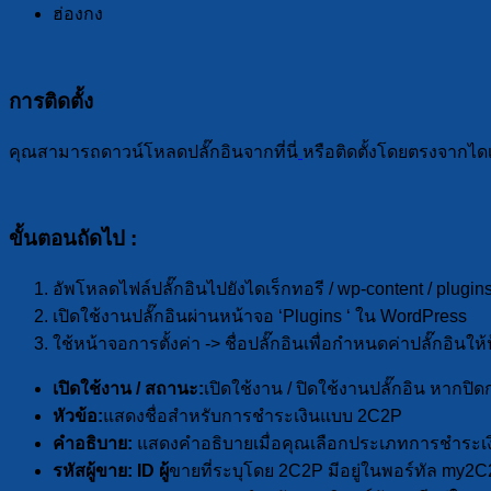
ฮ่องกง
การติดตั้ง
คุณสามารถดาวน์โหลดปลั๊กอินจากที่นี่
หรือติดตั้งโดยตรงจากไดเ
ขั้นตอนถัดไป :
อัพโหลดไฟล์ปลั๊กอินไปยังไดเร็กทอรี / wp-content / plugin
เปิดใช้งานปลั๊กอินผ่านหน้าจอ ‘Plugins ‘ ใน WordPress
ใช้หน้าจอการตั้งค่า -> ชื่อปลั๊กอินเพื่อกำหนดค่าปลั๊กอินใ
เปิดใช้งาน / สถานะ:
เปิดใช้งาน / ปิดใช้งานปลั๊กอิน หาก
หัวข้อ:
แสดงชื่อสำหรับการชำระเงินแบบ 2C2P
คำอธิบาย:
แสดงคำอธิบายเมื่อคุณเลือกประเภทการชำระเง
รหัสผู้ขาย: ID ผู้
ขายที่ระบุโดย 2C2P มีอยู่ในพอร์ทัล my2